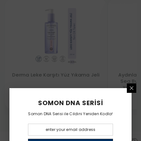
Derma Leke Karşıtı Yüz Yıkama Jeli
Aydınlatı
Sea Buc
Yağlı v
Ürünü İncele →
SOMON DNA SERİSİ
Somon DNA Serisi ile Cildini Yeniden Kodla!