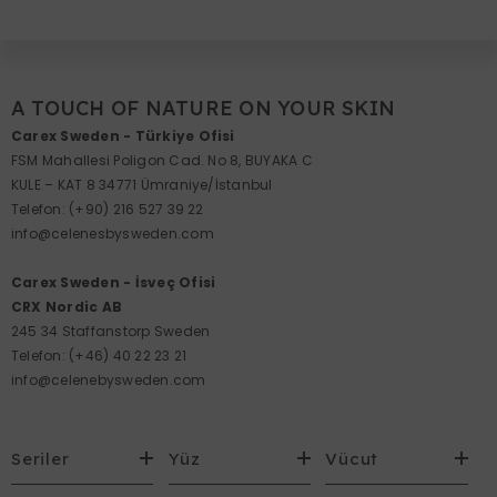
A TOUCH OF NATURE ON YOUR SKIN
Carex Sweden - Türkiye Ofisi
FSM Mahallesi Poligon Cad. No 8, BUYAKA C
KULE – KAT 8 34771 Ümraniye/İstanbul
Telefon:
(+90) 216 527 39 22
info@celenesbysweden.com
Carex Sweden - İsveç Ofisi
CRX Nordic AB
245 34 Staffanstorp Sweden
Telefon:
(+46) 40 22 23 21
info@celenebysweden.com
Seriler
Yüz
Vücut