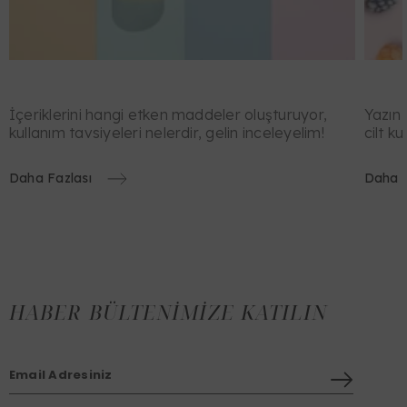
İçeriklerini hangi etken maddeler oluşturuyor,
Yazın 
kullanım tavsiyeleri nelerdir, gelin inceleyelim!
cilt k
Daha Fazlası
Daha F
HABER BÜLTENIMIZE KATILIN
Email Adresiniz