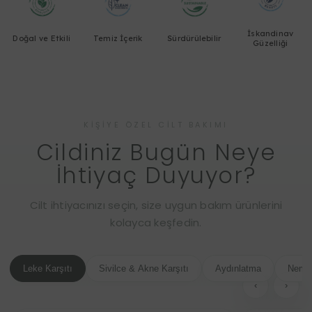
İskandinav
Doğal ve Etkili
Temiz İçerik
Sürdürülebilir
Güzelliği
KIŞIYE ÖZEL CILT BAKIMI
Cildiniz Bugün Neye
İhtiyaç Duyuyor?
Cilt ihtiyacınızı seçin, size uygun bakım ürünlerini
kolayca keşfedin.
Leke Karşıtı
Sivilce & Akne Karşıtı
Aydınlatma
Nemle
‹
›