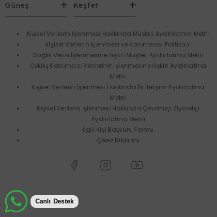
Güneş
Keşfet
Kişisel Verilerin İşlenmesi Hakkında Müşteri Aydınlatma Metni
Kişisel Verilerin İşlenmesi ve Korunması Politikası
Sağlık Verisi İşlenmesine İlişkin Müşteri Aydınlatma Metni
Çekiliş Katılımcısı Verilerinin İşlenmesine İlişkin Aydınlatma
Metni
Kişisel Verilerin İşlenmesi Hakkında İlk İletişim Aydınlatma
Metni
Kişisel Verilerin İşlenmesi Hakkında Çevrimiçi Ziyaretçi
Aydınlatma Metni
İlgili Kişi Başvuru Formu
Çerez Bildirimi
Canlı Destek