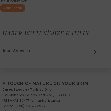
Henüz yorum yok
Yorum Yazın
HABER BÜLTENIMIZE KATILIN
Email Adresiniz
A TOUCH OF NATURE ON YOUR SKIN
Carex Sweden - Türkiye Ofisi
FSM Mahallesi Poligon Cad. No 8, BUYAKA C
KULE – KAT 8 34771 Ümraniye/İstanbul
Telefon:
(+90) 216 527 39 22