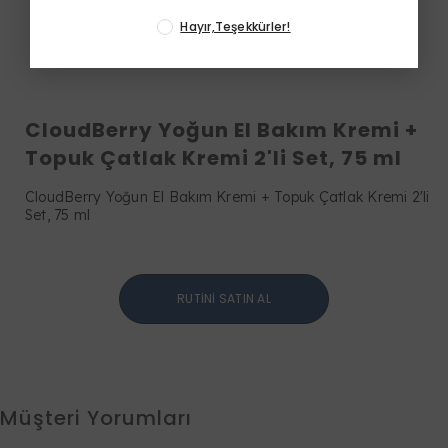
Hayır,Teşekkürler!
CloudBerry Yoğun El Bakım Kremi +
Topuk Çatlak Kremi 2'li Set, 75 ml
CloudBerry Yoğun El Bakım Kremi + Topuk Çatlak Kremi 2'li
Set, 75 ml
RUTİNİ SATIN AL
Müşteri Yorumları