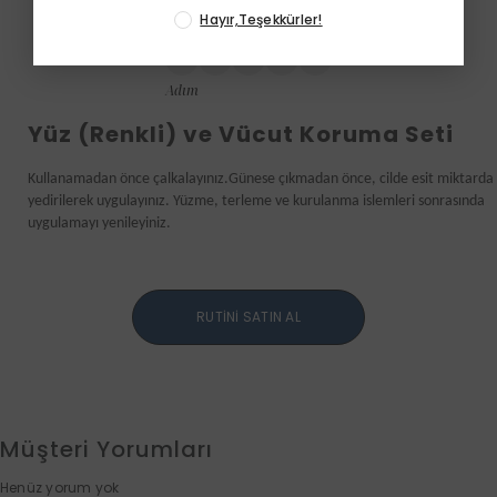
Hayır,Teşekkürler!
1
2
3
4
5
Adım
Yüz (Renkli) ve Vücut Koruma Seti
Kullanamadan önce çalkalayınız.Günese çıkmadan önce, cilde esit miktarda 
yedirilerek uygulayınız. Yüzme, terleme ve kurulanma islemleri sonrasında 
uygulamayı yenileyiniz.
RUTİNİ SATIN AL
Müşteri Yorumları
Henüz yorum yok