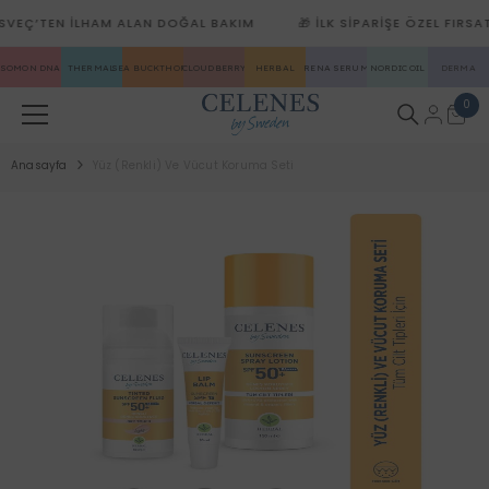
SVEÇ’TEN ILHAM ALAN DOĞAL BAKIM
🎁 İLK SIPARIŞE ÖZEL FIRSAT
SKIP TO CONTENT
SOMON DNA
THERMAL
SEA BUCKTHORN
CLOUDBERRY
HERBAL
RENA SERUM
NORDIC OIL
DERMA
0
0
it
Anasayfa
Yüz (Renkli) Ve Vücut Koruma Seti